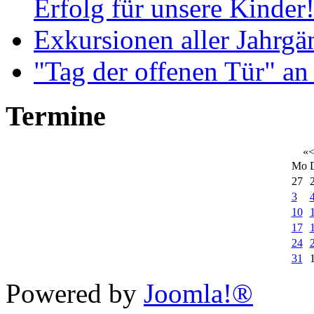
Erfolg für unsere Kinder
Exkursionen aller Jahrgä
"Tag der offenen Tür" an
Termine
«
Mo
27
3
10
17
24
31
Xnxx
Powered by
Joomla!®
افلام
رومنسي