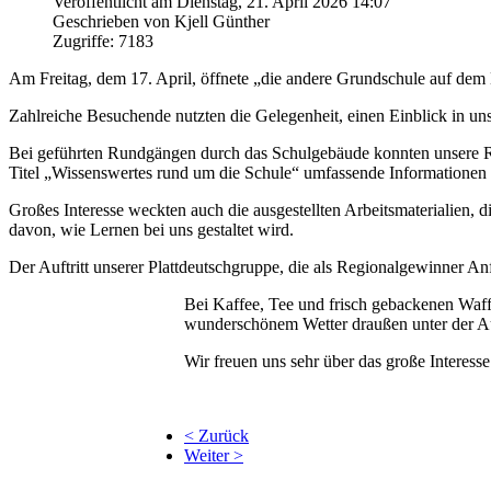
Veröffentlicht am Dienstag, 21. April 2026 14:07
Geschrieben von Kjell Günther
Zugriffe: 7183
Am Freitag, dem 17. April, öffnete „die andere Grundschule auf dem L
Zahlreiche Besuchende nutzten die Gelegenheit, einen Einblick in un
Bei geführten Rundgängen durch das Schulgebäude konnten unsere Rä
Titel „Wissenswertes rund um die Schule“ umfassende Informatione
Großes Interesse weckten auch die ausgestellten Arbeitsmaterialien, d
davon, wie Lernen bei uns gestaltet wird.
Der Auftritt unserer Plattdeutschgruppe, die als Regionalgewinner A
Bei Kaffee, Tee und frisch gebackenen Waf
wunderschönem Wetter draußen unter der Auf
Wir freuen uns sehr über das große Interess
< Zurück
Weiter >