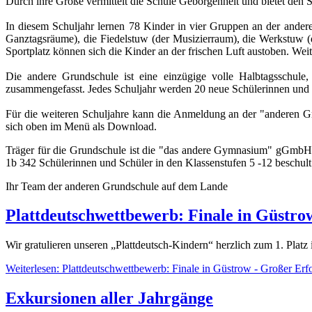
Durch ihre Größe vermittelt die Schule Geborgenheit und bietet den S
In diesem Schuljahr lernen 78 Kinder in vier Gruppen an der and
Ganztagsräume), die Fiedelstuw (der Musizierraum), die Werkstuw 
Sportplatz können sich die Kinder an der frischen Luft austoben. Weite
Die andere Grundschule ist eine einzügige volle Halbtagsschule
zusammengefasst. Jedes Schuljahr werden 20 neue Schülerinnen un
Für die weiteren Schuljahre kann die Anmeldung an der "anderen
sich oben im Menü als Download.
Träger für die Grundschule ist die "das andere Gymnasium" gGmbH.
1b 342 Schülerinnen und Schüler in den Klassenstufen 5 -12 beschult
Ihr Team der anderen Grundschule auf dem Lande
Plattdeutschwettbewerb: Finale in Güstro
Wir gratulieren unseren „Plattdeutsch-Kindern“ herzlich zum 1. Plat
Weiterlesen: Plattdeutschwettbewerb: Finale in Güstrow - Großer Erfo
Exkursionen aller Jahrgänge