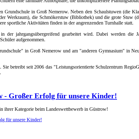
chülern eine familiäre Atmosphäre, die unkompliziertere Planungsabläu
eren Grundschule in Groß Nemerow. Neben den Schaulstuwen (die Kla
(der Werkraum), die Schmökerstuw (Bibliothek) und die grote Stuw (d
re sportliche Aktivitäten finden in der angrenzenden Turnhalle statt.
, in der jahrgangsübergreifend gearbeitet wird. Dabei werden di
d Schüler aufgenommen.
 Grundschule" in Groß Nemerow und am "anderen Gymnasium" in Neub
 Sie betreibt seit 2006 das "Leistungsorientierte Schulzentrum Regi
.
w - Großer Erfolg für unsere Kinder!
z in ihrer Kategorie beim Landeswettbewerb in Güstrow!
lg für unsere Kinder!