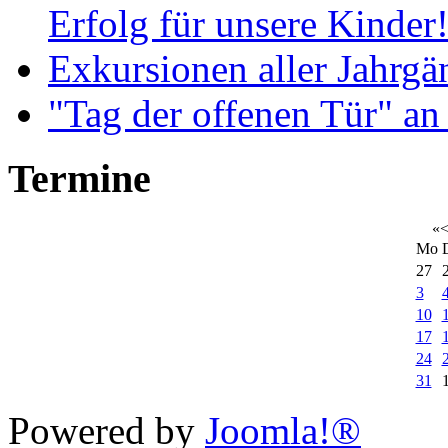
Erfolg für unsere Kinder
Exkursionen aller Jahrgä
"Tag der offenen Tür" an
Termine
«
Mo
27
3
10
17
24
31
Xnxx
Powered by
Joomla!®
افلام