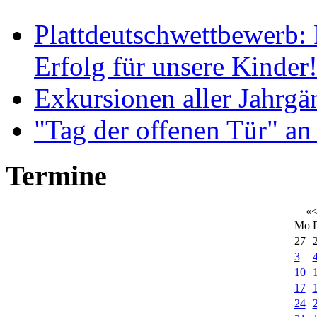
Plattdeutschwettbewerb: 
Erfolg für unsere Kinder
Exkursionen aller Jahrgä
"Tag der offenen Tür" an
Termine
«
Mo
27
3
10
17
24