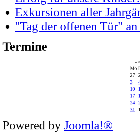
Exkursionen aller Jahrgä
"Tag der offenen Tür" an
Termine
«
Mo
27
3
10
17
24
31
Xnxx
Powered by
Joomla!®
افلام
رومنسي
عربي