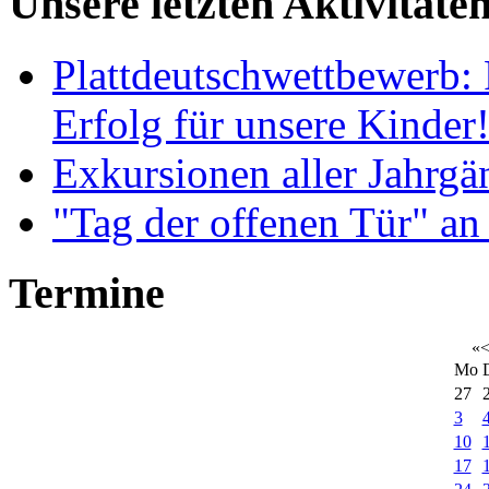
Unsere letzten Aktivitäte
Plattdeutschwettbewerb: 
Erfolg für unsere Kinder
Exkursionen aller Jahrgä
"Tag der offenen Tür" an
Termine
«
Mo
27
3
10
17