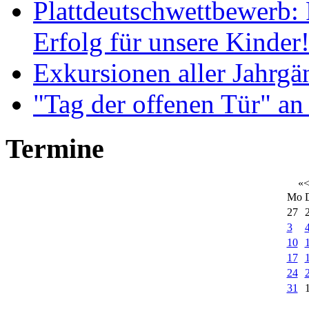
Plattdeutschwettbewerb: 
Erfolg für unsere Kinder
Exkursionen aller Jahrgä
"Tag der offenen Tür" an
Termine
«
Mo
27
3
10
17
24
31