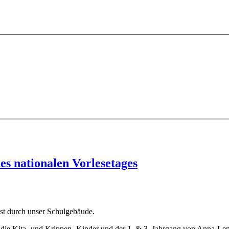
es nationalen Vorlesetages
nst durch unser Schulgebäude.
ich die Kita- und Krippen- Kinder und der 1. & 3. Jahrgang von Anna