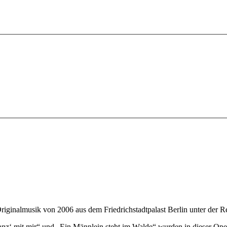
iginalmusik von 2006 aus dem Friedrichstadtpalast Berlin unter der Re
nz‘ mit mir“ und „Ein Männlein steht im Walde“ wurden in dieser Ope