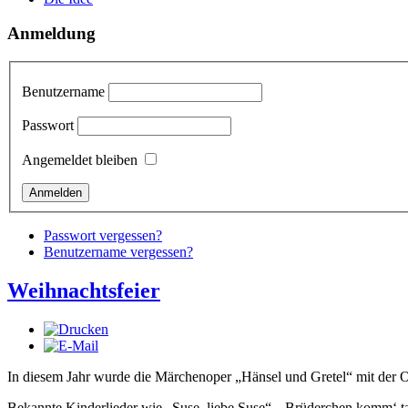
Anmeldung
Benutzername
Passwort
Angemeldet bleiben
Passwort vergessen?
Benutzername vergessen?
Weihnachtsfeier
In diesem Jahr wurde die Märchenoper „Hänsel und Gretel“ mit der Or
Bekannte Kinderlieder wie „Suse, liebe Suse“, „Brüderchen komm‘ ta