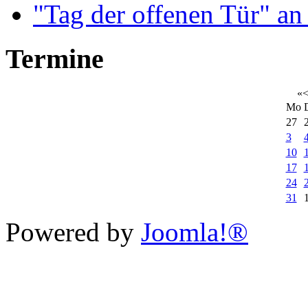
"Tag der offenen Tür" an
Termine
«
Mo
27
3
10
17
24
31
Xnxx
Powered by
Joomla!®
افلام
رومنسي
عربي
سكس
عربي
مسلم