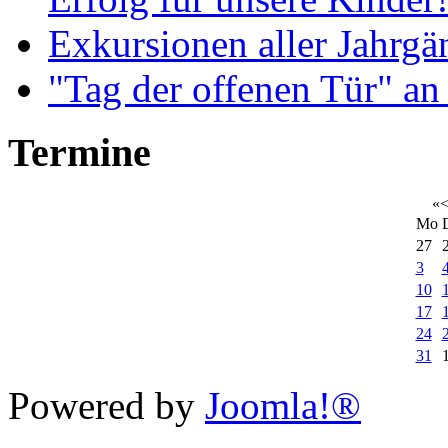
Exkursionen aller Jahrgä
"Tag der offenen Tür" an
Termine
«
Mo
27
3
10
17
24
31
Xnxx
Powered by
Joomla!®
افلام
رومنسي