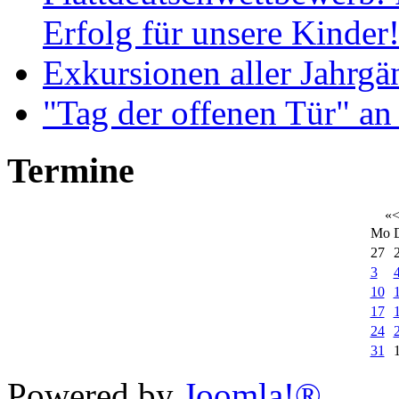
Erfolg für unsere Kinder
Exkursionen aller Jahrgä
"Tag der offenen Tür" an
Termine
«
Mo
27
3
10
17
24
31
Xnxx
Powered by
Joomla!®